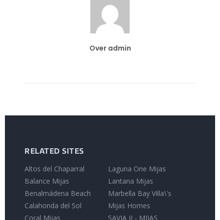
Over admin
RELATED SITES
Altos del Chaparral
Laguna One Mijas
Balance Mijas
Lantana Mijas
Benalmádena Beach
Marbella Bay Villa\'s
Calahonda del Sol
Mijas Homes
Coral Mijas
SAVIA II - MIJAS