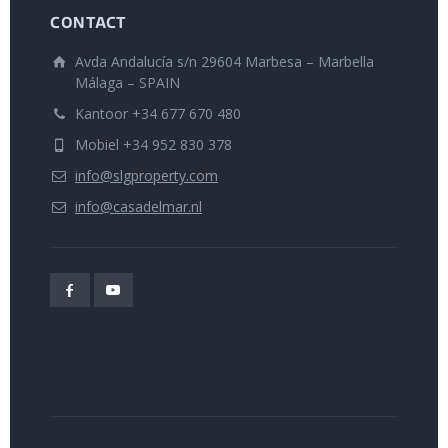
CONTACT
Avda Andalucía s/n 29604 Marbesa – Marbella
Málaga – SPAIN
Kantoor +34 677 670 480
Mobiel +34 952 830 378
info@slgproperty.com
info@casadelmar.nl