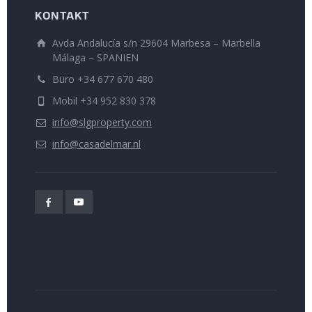
KONTAKT
Avda Andalucía s/n 29604 Marbesa – Marbella
Málaga – SPANIEN
Büro +34 677 670 480
Mobil +34 952 830 378
info@slgproperty.com
info@casadelmar.nl