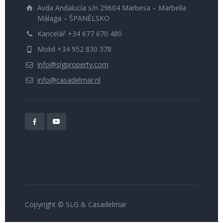
Avda Andalucía s/n 29604 Marbesa – Marbella
Málaga – ŠPANĚLSKO
Kancelář +34 677 670 480
Mobil +34 952 830 378
info@slgproperty.com
info@casadelmar.nl
Copyright © SLG & Casadelmar