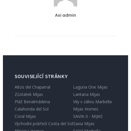
Asi admin
SOUVISEJÍCÍ STRÁNKY
Altos del Chaparral
Laguna One Mijas
Zůstatek Mijas
Lantana Mijas
Pláž Benalmádena
Vily v zálivu Marbella
Calahonda del Sol
Mijas Homes
Coral Mijas
SAVIA II - MIJAS
Východní pobřeží Costa del Sol
Savia Mijas
Etherna Homes
Soleil Marbella