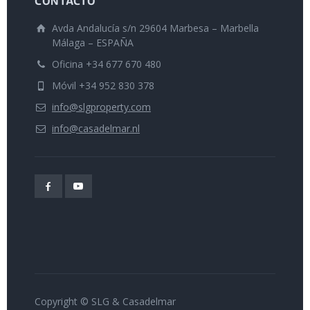
CONTACTO
Avda Andalucía s/n 29604 Marbesa – Marbella
Málaga – ESPAÑA
Oficina +34 677 670 480
Móvil +34 952 830 378
info@slgproperty.com
info@casadelmar.nl
Copyright © SLG & Casadelmar