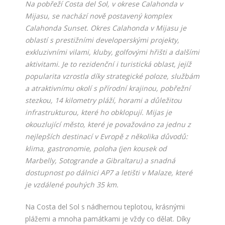
Na pobřeží Costa del Sol, v okrese Calahonda v
Mijasu, se nachází nově postavený komplex
Calahonda Sunset. Okres Calahonda v Mijasu je
oblastí s prestižními developerskými projekty,
exkluzivními vilami, kluby, golfovými hřišti a dalšími
aktivitami. Je to rezidenční i turistická oblast, jejíž
popularita vzrostla díky strategické poloze, službám
a atraktivnímu okolí s přírodní krajinou, pobřežní
stezkou, 14 kilometry pláží, horami a důležitou
infrastrukturou, které ho obklopují. Mijas je
okouzlující město, které je považováno za jednu z
nejlepších destinací v Evropě z několika důvodů:
klima, gastronomie, poloha (jen kousek od
Marbelly, Sotogrande a Gibraltaru) a snadná
dostupnost po dálnici AP7 a letišti v Malaze, které
je vzdálené pouhých 35 km.
Na Costa del Sol s nádhernou teplotou, krásnými
plážemi a mnoha památkami je vždy co dělat. Díky