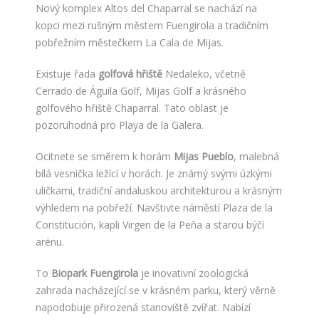
Nový komplex Altos del Chaparral se nachází na
kopci mezi rušným městem Fuengirola a tradičním
pobřežním městečkem La Cala de Mijas.
Existuje řada
golfová hřiště
Nedaleko, včetně
Cerrado de Águila Golf, Mijas Golf a krásného
golfového hřiště Chaparral. Tato oblast je
pozoruhodná pro Playa de la Galera.
Ocitnete se směrem k horám
Mijas Pueblo
, malebná
bílá vesnička ležící v horách. Je známý svými úzkými
uličkami, tradiční andaluskou architekturou a krásným
výhledem na pobřeží. Navštivte náměstí Plaza de la
Constitución, kapli Virgen de la Peña a starou býčí
arénu.
To
Biopark Fuengirola
je inovativní zoologická
zahrada nacházející se v krásném parku, který věrně
napodobuje přirozená stanoviště zvířat. Nabízí