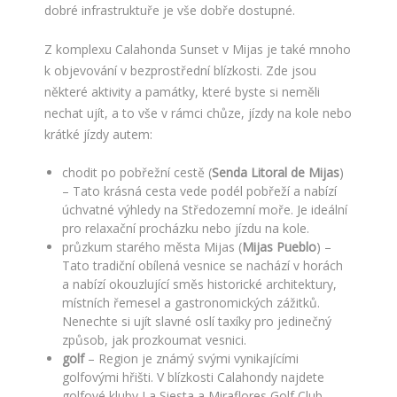
dobré infrastruktuře je vše dobře dostupné.
Z komplexu Calahonda Sunset v Mijas je také mnoho
k objevování v bezprostřední blízkosti. Zde jsou
některé aktivity a památky, které byste si neměli
nechat ujít, a to vše v rámci chůze, jízdy na kole nebo
krátké jízdy autem:
chodit po pobřežní cestě (
Senda Litoral de Mijas
)
– Tato krásná cesta vede podél pobřeží a nabízí
úchvatné výhledy na Středozemní moře. Je ideální
pro relaxační procházku nebo jízdu na kole.
průzkum starého města Mijas (
Mijas Pueblo
) –
Tato tradiční obílená vesnice se nachází v horách
a nabízí okouzlující směs historické architektury,
místních řemesel a gastronomických zážitků.
Nenechte si ujít slavné oslí taxíky pro jedinečný
způsob, jak prozkoumat vesnici.
golf
– Region je známý svými vynikajícími
golfovými hřišti. V blízkosti Calahondy najdete
golfové kluby La Siesta a Miraflores Golf Club,