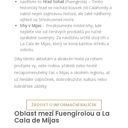
navštivte to
Hrad Sohail
(Fuengirola) – Tento
historický hrad se nachází kousek od Calahondy a
nabízí nejen zajímavou historii, ale také nádherný
výhled na Středozemní moře.
trhy v Mijas
– Prozkoumejte místní trhy, kde
najdete vše od čerstvých produktů po ručně
vyráběné suvenýry. Za návštěvu určitě stojí trh v
La Cala de Mijas, který se koná každou středu a
sobotu.
Díky těmto aktivitám a atrakcím hned za rohem
prožijete vy, vaše rodina, přátelé nebo hosté
nezapomenutelný čas v Mijas a okolním regionu, ať
už hledáte odpočinek, dobrodružství, kulturu nebo
kulinářské zážitky.
ŽÁDOST O INFORMAČNÍ BALÍČEK
Oblast mezi Fuengirolou a La
Cala de Mijas