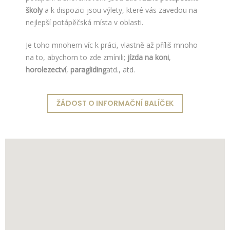
školy
a k dispozici jsou výlety, které vás zavedou na
nejlepší potápěčská místa v oblasti.
Je toho mnohem víc k práci, vlastně až příliš mnoho
na to, abychom to zde zmínili;
jízda na koni
,
horolezectví
,
paragliding
atd., atd.
ŽÁDOST O INFORMAČNÍ BALÍČEK