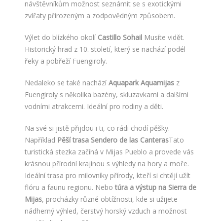
návštěvníkům možnost seznámit se s exotickými
zvířaty přirozeným a zodpovědným způsobem.
Výlet do blízkého okolí
Castillo Sohail
Musíte vidět.
Historický hrad z 10. století, který se nachází podél
řeky a pobřeží Fuengiroly.
Nedaleko se také nachází
Aquapark Aquamijas
z
Fuengiroly s několika bazény, skluzavkami a dalšími
vodními atrakcemi. Ideální pro rodiny a děti.
Na své si jistě přijdou i ti, co rádi chodí pěšky.
Například
Pěší trasa Sendero de las Canteras
Tato
turistická stezka začíná v Mijas Pueblo a provede vás
krásnou přírodní krajinou s výhledy na hory a moře.
Ideální trasa pro milovníky přírody, kteří si chtějí užít
flóru a faunu regionu. Nebo
túra a výstup na Sierra de
Mijas
, procházky různé obtížnosti, kde si užijete
nádherný výhled, čerstvý horský vzduch a možnost