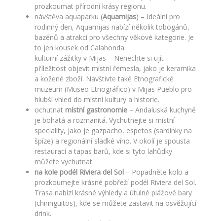
prozkoumat přírodní krásy regionu.
návštěva aquaparku (
Aquamijas
) – Ideální pro
rodinný den, Aquamijas nabízí několik tobogánů,
bazénů a atrakcí pro všechny věkové kategorie. Je
to jen kousek od Calahonda.
kulturní zážitky v Mijas – Nenechte si ujít
příležitost objevit místní řemesla, jako je keramika
a kožené zboží. Navštivte také Etnografické
muzeum (Museo Etnográfico) v Mijas Pueblo pro
hlubší vhled do místní kultury a historie.
ochutnat
místní gastronomie
– Andaluská kuchyně
je bohatá a rozmanitá. Vychutnejte si místní
speciality, jako je gazpacho, espetos (sardinky na
špíze) a regionální sladké víno. V okolí je spousta
restaurací a tapas barů, kde si tyto lahůdky
můžete vychutnat.
na kole podél Riviera del Sol
– Popadněte kolo a
prozkoumejte krásné pobřeží podél Riviera del Sol.
Trasa nabízí krásné výhledy a útulné plážové bary
(chiringuitos), kde se můžete zastavit na osvěžující
drink.