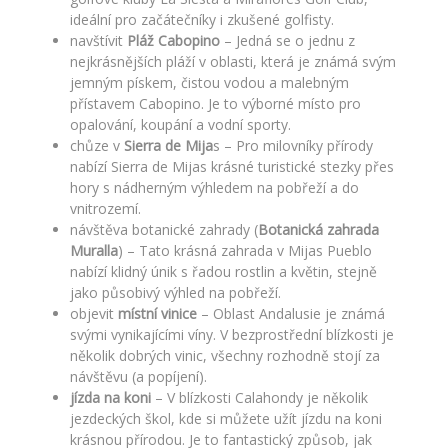
ideální pro začátečníky i zkušené golfisty.
navštívit
Pláž Cabopino
– Jedná se o jednu z
nejkrásnějších pláží v oblasti, která je známá svým
jemným pískem, čistou vodou a malebným
přístavem Cabopino. Je to výborné místo pro
opalování, koupání a vodní sporty.
chůze v
Sierra de Mija
s – Pro milovníky přírody
nabízí Sierra de Mijas krásné turistické stezky přes
hory s nádherným výhledem na pobřeží a do
vnitrozemí.
návštěva botanické zahrady (
Botanická zahrada
Muralla
) – Tato krásná zahrada v Mijas Pueblo
nabízí klidný únik s řadou rostlin a květin, stejně
jako působivý výhled na pobřeží.
objevit
místní vinice
– Oblast Andalusie je známá
svými vynikajícími víny. V bezprostřední blízkosti je
několik dobrých vinic, všechny rozhodně stojí za
návštěvu (a popíjení).
jízda na koni
– V blízkosti Calahondy je několik
jezdeckých škol, kde si můžete užít jízdu na koni
krásnou přírodou. Je to fantastický způsob, jak