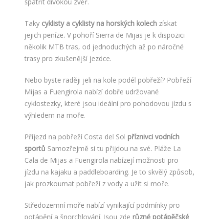
spatřit divokou zvěř.
Taky
cyklisty a cyklisty na horských kolech
získat
jejich peníze. V pohoří Sierra de Mijas je k dispozici
několik MTB tras, od jednoduchých až po náročné
trasy pro zkušenější jezdce.
Nebo byste raději jeli na kole podél pobřeží? Pobřeží
Mijas a Fuengirola nabízí dobře udržované
cyklostezky, které jsou ideální pro pohodovou jízdu s
výhledem na moře.
Příjezd na pobřeží Costa del Sol
příznivci vodních
sportů
Samozřejmě si tu přijdou na své. Pláže La
Cala de Mijas a Fuengirola nabízejí možnosti pro
jízdu na kajaku a paddleboarding. Je to skvělý způsob,
jak prozkoumat pobřeží z vody a užít si moře.
Středozemní moře nabízí vynikající podmínky pro
potápění a šnorchlování. Jsou zde
různé potápěčské