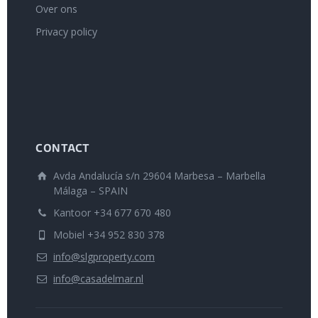
Over ons
Privacy policy
CONTACT
Avda Andalucía s/n 29604 Marbesa – Marbella
Málaga – SPAIN
Kantoor +34 677 670 480
Mobiel +34 952 830 378
info@slgproperty.com
info@casadelmar.nl