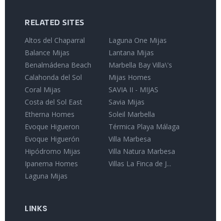
RELATED SITES
Altos del Chaparral
Laguna One Mijas
Balance Mijas
Lantana Mijas
Benalmádena Beach
Marbella Bay Villa\'s
Calahonda del Sol
Mijas Homes
Coral Mijas
SAVIA II - MIJAS
Costa del Sol East
Savia Mijas
Etherna Homes
Soleil Marbella
Evoque Higueron
Térmica Playa Málaga
Evoque Higuerón
Villa Marbesa
Hipódromo Mijas
Villa Natura Marbesa
Ipanema Homes
Villas La Finca de J...
Laguna Mijas
LINKS