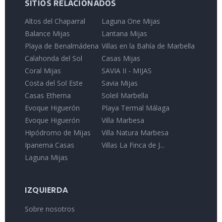
SITIOS RELACIONADOS
Altos del Chaparral
Laguna One Mijas
Balance Mijas
Lantana Mijas
Playa de Benalmádena
Villas en la Bahía de Marbella
Calahonda del Sol
Casas Mijas
Coral Mijas
SAVIA II - MIJAS
Costa del Sol Este
Savia Mijas
Casas Etherna
Soleil Marbella
Evoque Higuerón
Playa Termal Málaga
Evoque Higuerón
Villa Marbesa
Hipódromo de Mijas
Villa Natura Marbesa
Ipanema Casas
Villas La Finca de J...
Laguna Mijas
IZQUIERDA
Sobre nosotros