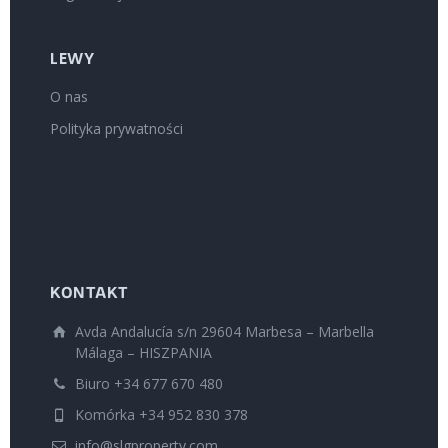
LEWY
O nas
Polityka prywatności
KONTAKT
Avda Andalucía s/n 29604 Marbesa – Marbella
Málaga – HISZPANIA
Biuro +34 677 670 480
Komórka +34 952 830 378
info@slgproperty.com