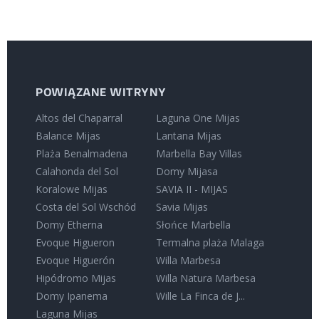
POWIĄZANE WITRYNY
Altos del Chaparral
Laguna One Mijas
Balance Mijas
Lantana Mijas
Plaża Benalmadena
Marbella Bay Villas
Calahonda del Sol
Domy Mijasa
Koralowe Mijas
SAVIA II - MIJAS
Costa del Sol Wschód
Savia Mijas
Domy Etherna
Słońce Marbella
Evoque Higueron
Termalna plaża Malaga
Evoque Higuerón
Willa Marbesa
Hipódromo Mijas
Willa Natura Marbesa
Domy Ipanema
Wille La Finca de J...
Laguna Mijas