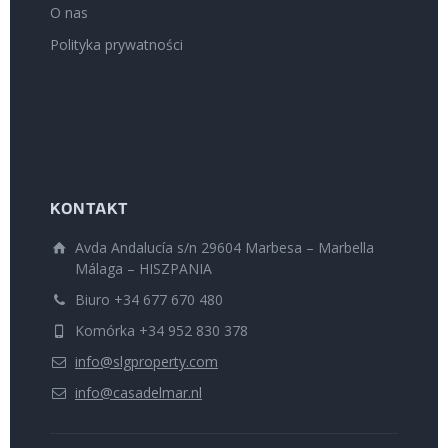
O nas
Polityka prywatności
KONTAKT
Avda Andalucía s/n 29604 Marbesa – Marbella
Málaga – HISZPANIA
Biuro +34 677 670 480
Komórka +34 952 830 378
info@slgproperty.com
info@casadelmar.nl