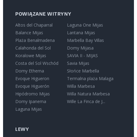
POWIĄZANE WITRYNY
Altos del Chaparral
Laguna One Mijas
Balance Mijas
Lantana Mijas
Plaża Benalmadena
Marbella Bay Villas
Calahonda del Sol
Domy Mijasa
Koralowe Mijas
SAVIA II - MIJAS
Costa del Sol Wschód
Savia Mijas
Domy Etherna
Słońce Marbella
Evoque Higueron
Termalna plaża Malaga
Evoque Higuerón
Willa Marbesa
Hipódromo Mijas
Willa Natura Marbesa
Domy Ipanema
Wille La Finca de J...
Laguna Mijas
LEWY