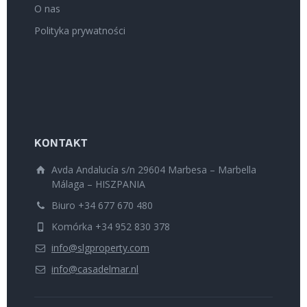
O nas
Polityka prywatności
KONTAKT
Avda Andalucía s/n 29604 Marbesa – Marbella
Málaga – HISZPANIA
Biuro +34 677 670 480
Komórka +34 952 830 378
info@slgproperty.com
info@casadelmar.nl