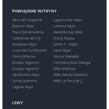
POWIĄZANE WITRYNY
Altos del Chaparral
Laguna One Mijas
Balance Mijas
Lantana Mijas
Plaża Benalmadena
Marbella Bay Villas
Calahonda del Sol
Domy Mijasa
Koralowe Mijas
SAVIA II - MIJAS
Costa del Sol Wschód
Savia Mijas
Domy Etherna
Słońce Marbella
Evoque Higueron
Termalna plaża Malaga
Evoque Higuerón
Willa Marbesa
Hipódromo Mijas
Willa Natura Marbesa
Domy Ipanema
Wille La Finca de J...
Laguna Mijas
LEWY