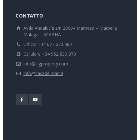
CONTATTO
Avda Andalucía s/n 29604 Marbesa – Marbella
Málaga – SPAGNA
Ufficio +34 677 670 480
Cellulare +34 952 830 378
info@slgproperty.com
info@casadelmar.nl