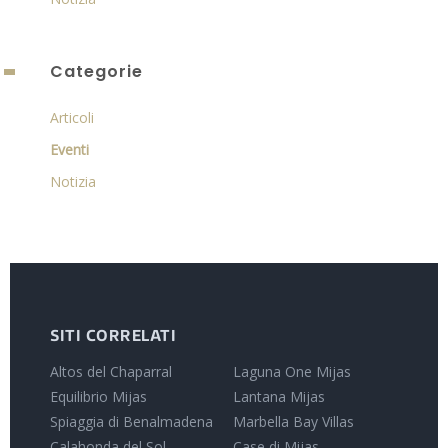
Categorie
Articoli
Eventi
Notizia
SITI CORRELATI
Altos del Chaparral
Laguna One Mijas
Equilibrio Mijas
Lantana Mijas
Spiaggia di Benalmadena
Marbella Bay Villas
Calahonda del Sol
Case di Mijas