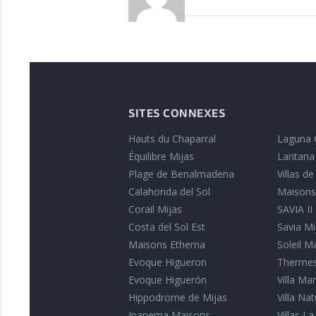
SITES CONNEXES
Hauts du Chaparral
Laguna 
Équilibre Mijas
Lantana
Plage de Benalmadena
Villas d
Calahonda del Sol
Maisons
Corail Mijas
SAVIA II
Costa del Sol Est
Savia Mi
Maisons Etherna
Soleil M
Evoque Higueron
Thermes
Evoque Higuerón
Villa Ma
Hippodrome de Mijas
Villa Na
Ipanema Maisons
Villas La