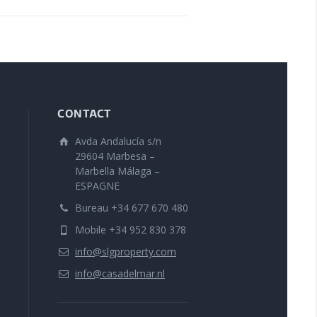
CONTACT
Avda Andalucía s/n
29604 Marbesa –
Marbella Málaga –
ESPAGNE
Bureau +34 677 670 480
Mobile +34 952 830 378
info@slgproperty.com
info@casadelmar.nl