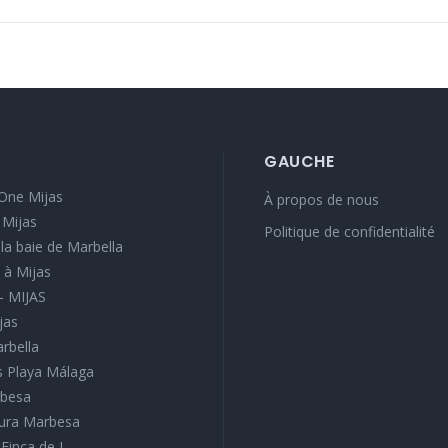
GAUCHE
One Mijas
À propos de nous
 Mijas
Politique de confidentialité
e la baie de Marbella
 à Mijas
 - MIJAS
jas
arbella
 Playa Málaga
rbesa
tura Marbesa
 Finca de J...