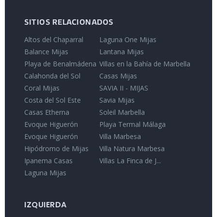
SITIOS RELACIONADOS
Altos del Chaparral
Laguna One Mijas
Balance Mijas
Lantana Mijas
Playa de Benalmádena
Villas en la Bahía de Marbella
Calahonda del Sol
Casas Mijas
Coral Mijas
SAVIA II - MIJAS
Costa del Sol Este
Savia Mijas
Casas Etherna
Soleil Marbella
Evoque Higuerón
Playa Termal Málaga
Evoque Higuerón
Villa Marbesa
Hipódromo de Mijas
Villa Natura Marbesa
Ipanema Casas
Villas La Finca de J...
Laguna Mijas
IZQUIERDA