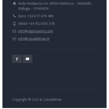
Avda Andalucía s/n 29604 Marbesa – Marbella
Málaga – SPANIEN
Büro +34 677 670 480
Mobil +34 952 830 378
info@slgproperty.com
info@casadelmar.nl
Copyright © SLG & Casadelmar