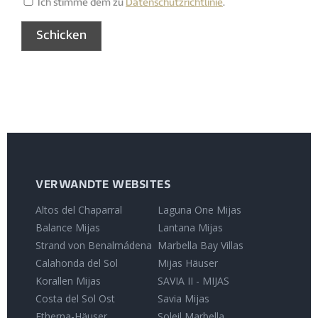
Ich stimme dem zu
Datenschutzrichtlinie
.
VERWANDTE WEBSITES
Altos del Chaparral
Laguna One Mijas
Balance Mijas
Lantana Mijas
Strand von Benalmádena
Marbella Bay Villas
Calahonda del Sol
Mijas Häuser
Korallen Mijas
SAVIA II - MIJAS
Costa del Sol Ost
Savia Mijas
Etherna-Häuser
Soleil Marbella